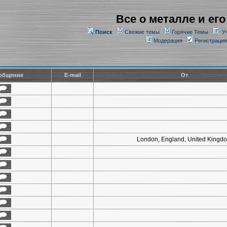
Все о металле и его
Поиск
Свежие темы
Горячие Темы
У
Модерация
Регистрация
общение
E-mail
От
London, England, United Kingd