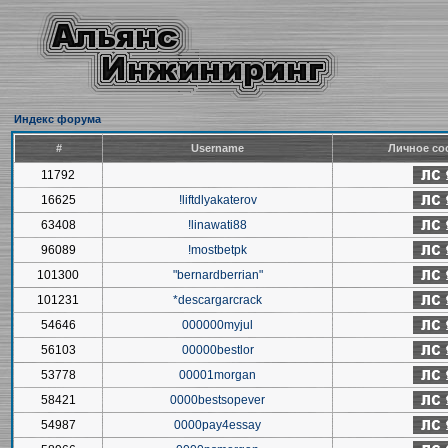
Индекс форума
#
Username
Личное со
11792
16625
!liftdlyakaterov
63408
!linawati88
96089
!mostbetpk
101300
"bernardberrian"
101231
*descargarcrack
54646
000000myjul
56103
00000bestlor
53778
00001morgan
58421
0000bestsopever
54987
0000pay4essay