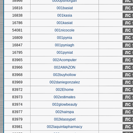
58966
0000psmorgan
16816
001basiat
16838
001kasia
16786
001kasiat
54081
001nicocole
16809
001pynia
16847
001pyniagh
16795
001pyniat
83965
002Acomputer
83966
002AMAZON
83968
002buyhollow
83969
002daniegonzalez
83972
002Ehome
83973
002estimates
83974
002glowbeauty
83977
002hairspa
83979
002klassypet
83981
002laquintapharmacy