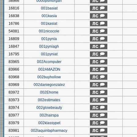
58966
0000psmorgan
16816
001basiat
16838
001kasia
16786
001kasiat
54081
001nicocole
16809
001pynia
16847
001pyniagh
16795
001pyniat
83965
002Acomputer
83966
002AMAZON
83968
002buyhollow
83969
002daniegonzalez
83972
002Ehome
83973
002estimates
83974
002glowbeauty
83977
002hairspa
83979
002klassypet
83981
002laquintapharmacy