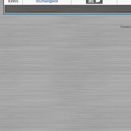
83955
002mangpest
Powered