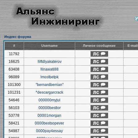
Индекс форума
#
Username
Личное сообщение
E-mai
11792
16625
!liftdlyakaterov
63408
!linawati88
96089
!mostbetpk
101300
"bernardberrian"
101231
*descargarcrack
54646
000000myjul
56103
00000bestlor
53778
00001morgan
58421
0000bestsopever
54987
0000pay4essay