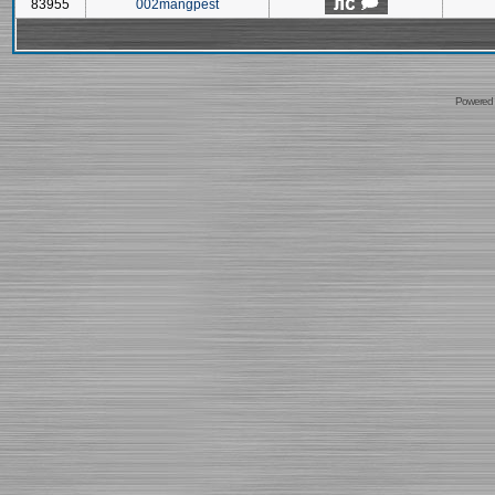
83955
002mangpest
Powered