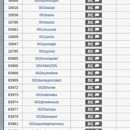
58966
0000psmorgan
16816
001basiat
16838
001kasia
16786
001kasiat
54081
001nicocole
16809
001pynia
16847
001pyniagh
16795
001pyniat
83965
002Acomputer
83966
002AMAZON
83968
002buyhollow
83969
002daniegonzalez
83972
002Ehome
83973
002estimates
83974
002glowbeauty
83977
002hairspa
83979
002klassypet
83981
002laquintapharmacy