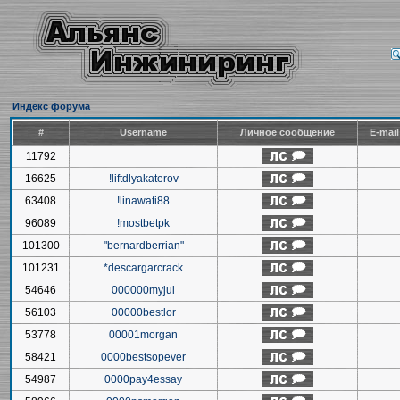
Индекс форума
#
Username
Личное сообщение
E-mai
11792
16625
!liftdlyakaterov
63408
!linawati88
96089
!mostbetpk
101300
"bernardberrian"
101231
*descargarcrack
54646
000000myjul
56103
00000bestlor
53778
00001morgan
58421
0000bestsopever
54987
0000pay4essay