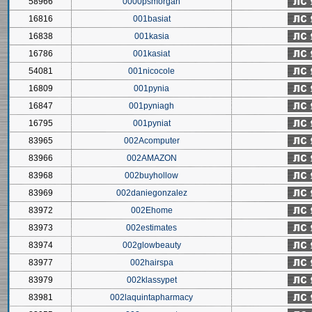
58966
0000psmorgan
16816
001basiat
16838
001kasia
16786
001kasiat
54081
001nicocole
16809
001pynia
16847
001pyniagh
16795
001pyniat
83965
002Acomputer
83966
002AMAZON
83968
002buyhollow
83969
002daniegonzalez
83972
002Ehome
83973
002estimates
83974
002glowbeauty
83977
002hairspa
83979
002klassypet
83981
002laquintapharmacy