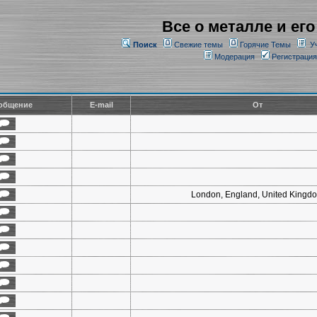
Все о металле и его
Поиск
Свежие темы
Горячие Темы
У
Модерация
Регистрация
общение
E-mail
От
London, England, United Kingd