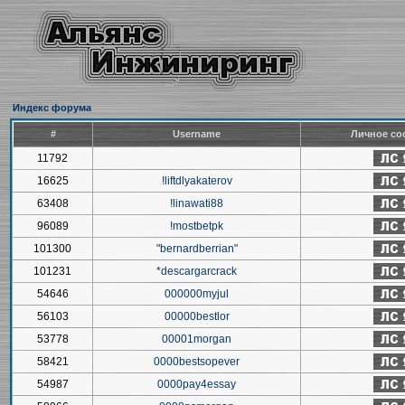
Индекс форума
#
Username
Личное со
11792
16625
!liftdlyakaterov
63408
!linawati88
96089
!mostbetpk
101300
"bernardberrian"
101231
*descargarcrack
54646
000000myjul
56103
00000bestlor
53778
00001morgan
58421
0000bestsopever
54987
0000pay4essay