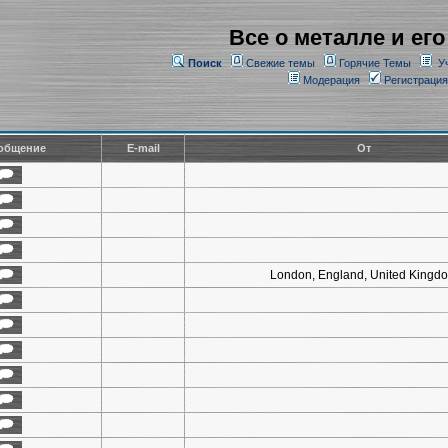
Все о металле и его
Поиск
Свежие темы
Горячие Темы
У
Модерация
Регистрация
общение
E-mail
От
London, England, United Kingd