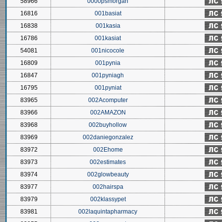
58966
0000psmorgan
16816
001basiat
16838
001kasia
16786
001kasiat
54081
001nicocole
16809
001pynia
16847
001pyniagh
16795
001pyniat
83965
002Acomputer
83966
002AMAZON
83968
002buyhollow
83969
002daniegonzalez
83972
002Ehome
83973
002estimates
83974
002glowbeauty
83977
002hairspa
83979
002klassypet
83981
002laquintapharmacy