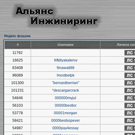
Индекс форума
#
Username
Личное со
11792
16625
!liftdlyakaterov
63408
!linawati88
96089
!mostbetpk
101300
"bernardberrian"
101231
*descargarcrack
54646
000000myjul
56103
00000bestlor
53778
00001morgan
58421
0000bestsopever
54987
0000pay4essay