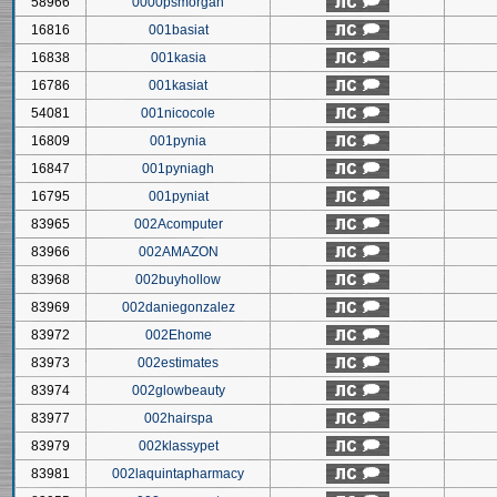
58966
0000psmorgan
16816
001basiat
16838
001kasia
16786
001kasiat
54081
001nicocole
16809
001pynia
16847
001pyniagh
16795
001pyniat
83965
002Acomputer
83966
002AMAZON
83968
002buyhollow
83969
002daniegonzalez
83972
002Ehome
83973
002estimates
83974
002glowbeauty
83977
002hairspa
83979
002klassypet
83981
002laquintapharmacy