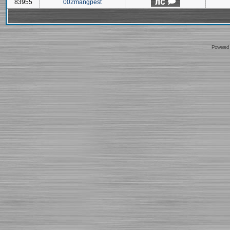
83955
002mangpest
Powered