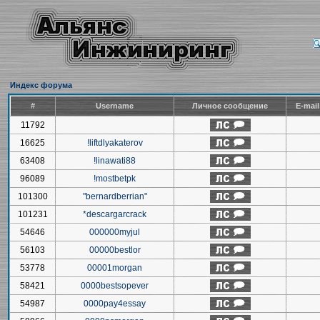
Индекс форума
#
Username
Личное сообщение
E-mai
11792
16625
!liftdlyakaterov
63408
!linawati88
96089
!mostbetpk
101300
"bernardberrian"
101231
*descargarcrack
54646
000000myjul
56103
00000bestlor
53778
00001morgan
58421
0000bestsopever
54987
0000pay4essay