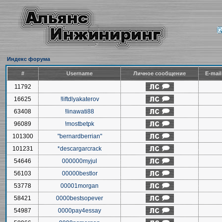
Индекс форума
#
Username
Личное сообщение
E-mai
11792
16625
!liftdlyakaterov
63408
!linawati88
96089
!mostbetpk
101300
"bernardberrian"
101231
*descargarcrack
54646
000000myjul
56103
00000bestlor
53778
00001morgan
58421
0000bestsopever
54987
0000pay4essay