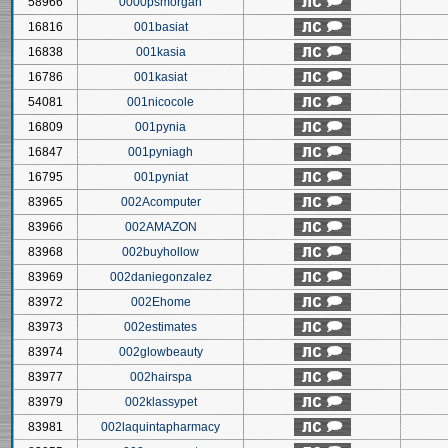
58966
0000psmorgan
16816
001basiat
16838
001kasia
16786
001kasiat
54081
001nicocole
16809
001pynia
16847
001pyniagh
16795
001pyniat
83965
002Acomputer
83966
002AMAZON
83968
002buyhollow
83969
002daniegonzalez
83972
002Ehome
83973
002estimates
83974
002glowbeauty
83977
002hairspa
83979
002klassypet
83981
002laquintapharmacy