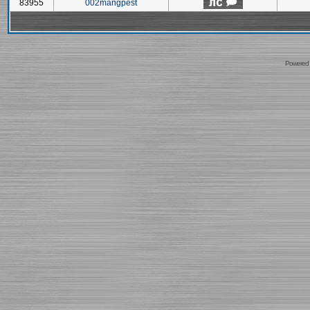
83955
002mangpest
Powered