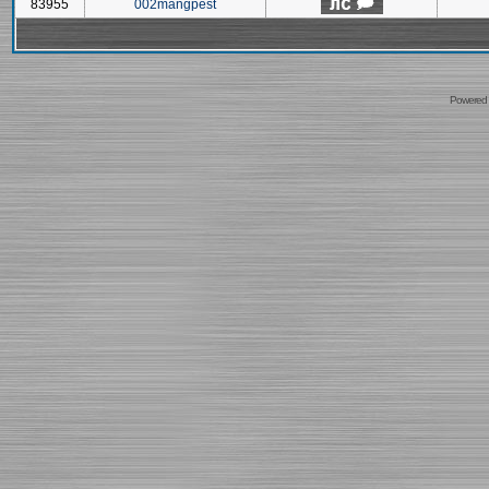
83955
002mangpest
Powered