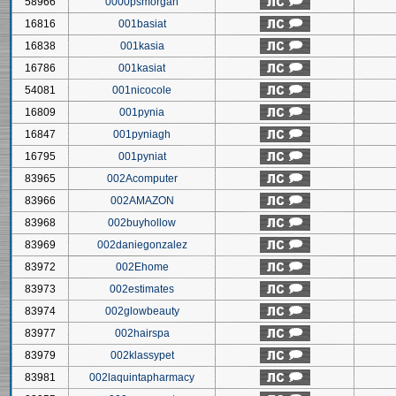
58966
0000psmorgan
16816
001basiat
16838
001kasia
16786
001kasiat
54081
001nicocole
16809
001pynia
16847
001pyniagh
16795
001pyniat
83965
002Acomputer
83966
002AMAZON
83968
002buyhollow
83969
002daniegonzalez
83972
002Ehome
83973
002estimates
83974
002glowbeauty
83977
002hairspa
83979
002klassypet
83981
002laquintapharmacy