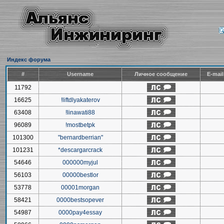
Индекс форума
#
Username
Личное сообщение
E-mai
11792
16625
!liftdlyakaterov
63408
!linawati88
96089
!mostbetpk
101300
"bernardberrian"
101231
*descargarcrack
54646
000000myjul
56103
00000bestlor
53778
00001morgan
58421
0000bestsopever
54987
0000pay4essay