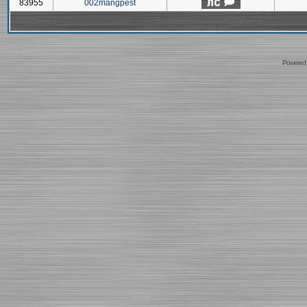
83955
002mangpest
Powered