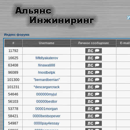
Индекс форума
#
Username
Личное сообщение
E-mai
11792
16625
!liftdlyakaterov
63408
!linawati88
96089
!mostbetpk
101300
"bernardberrian"
101231
*descargarcrack
54646
000000myjul
56103
00000bestlor
53778
00001morgan
58421
0000bestsopever
54987
0000pay4essay