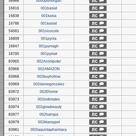
58966
0000psmorgan
16816
001basiat
16838
001kasia
16786
001kasiat
54081
001nicocole
16809
001pynia
16847
001pyniagh
16795
001pyniat
83965
002Acomputer
83966
002AMAZON
83968
002buyhollow
83969
002daniegonzalez
83972
002Ehome
83973
002estimates
83974
002glowbeauty
83977
002hairspa
83979
002klassypet
83981
002laquintapharmacy