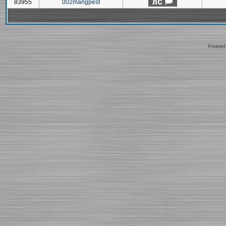
83955
002mangpest
Powered