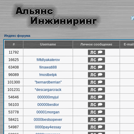
Индекс форума
#
Username
Личное сообщение
E-mai
11792
16625
!liftdlyakaterov
63408
!linawati88
96089
!mostbetpk
101300
"bernardberrian"
101231
*descargarcrack
54646
000000myjul
56103
00000bestlor
53778
00001morgan
58421
0000bestsopever
54987
0000pay4essay