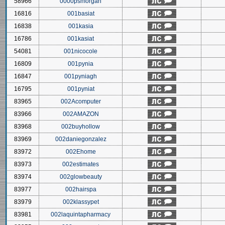
58966
0000psmorgan
16816
001basiat
16838
001kasia
16786
001kasiat
54081
001nicocole
16809
001pynia
16847
001pyniagh
16795
001pyniat
83965
002Acomputer
83966
002AMAZON
83968
002buyhollow
83969
002daniegonzalez
83972
002Ehome
83973
002estimates
83974
002glowbeauty
83977
002hairspa
83979
002klassypet
83981
002laquintapharmacy