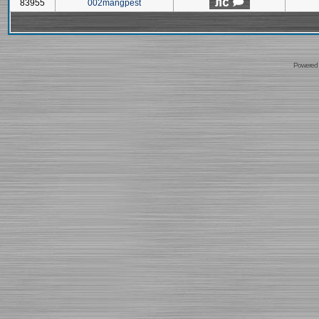
83955
002mangpest
Powered