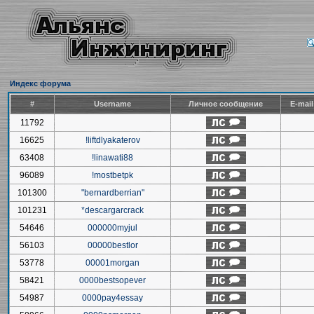
Индекс форума
#
Username
Личное сообщение
E-mai
11792
16625
!liftdlyakaterov
63408
!linawati88
96089
!mostbetpk
101300
"bernardberrian"
101231
*descargarcrack
54646
000000myjul
56103
00000bestlor
53778
00001morgan
58421
0000bestsopever
54987
0000pay4essay