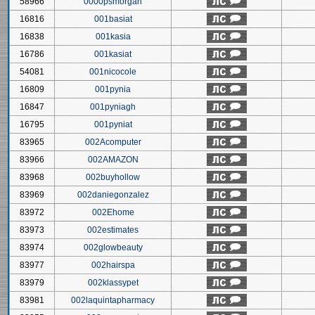
58966
0000psmorgan
16816
001basiat
16838
001kasia
16786
001kasiat
54081
001nicocole
16809
001pynia
16847
001pyniagh
16795
001pyniat
83965
002Acomputer
83966
002AMAZON
83968
002buyhollow
83969
002daniegonzalez
83972
002Ehome
83973
002estimates
83974
002glowbeauty
83977
002hairspa
83979
002klassypet
83981
002laquintapharmacy