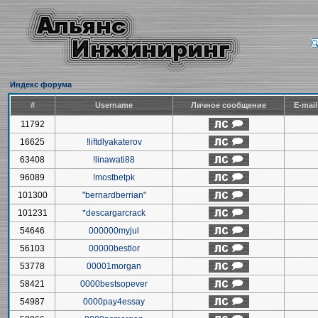
Индекс форума
#
Username
Личное сообщение
E-mai
11792
16625
!liftdlyakaterov
63408
!linawati88
96089
!mostbetpk
101300
"bernardberrian"
101231
*descargarcrack
54646
000000myjul
56103
00000bestlor
53778
00001morgan
58421
0000bestsopever
54987
0000pay4essay