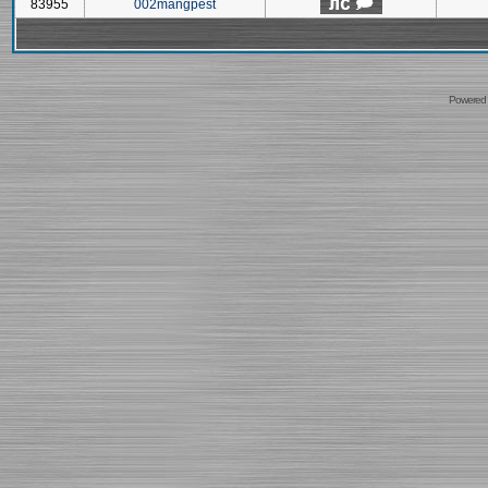
83955
002mangpest
Powered