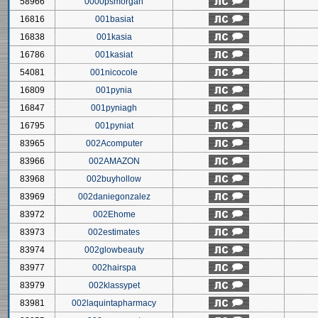
58966
0000psmorgan
16816
001basiat
16838
001kasia
16786
001kasiat
54081
001nicocole
16809
001pynia
16847
001pyniagh
16795
001pyniat
83965
002Acomputer
83966
002AMAZON
83968
002buyhollow
83969
002daniegonzalez
83972
002Ehome
83973
002estimates
83974
002glowbeauty
83977
002hairspa
83979
002klassypet
83981
002laquintapharmacy