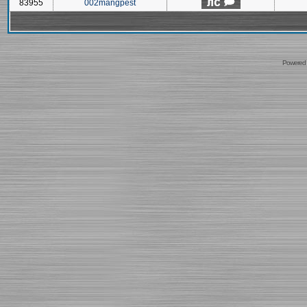
83955
002mangpest
Powered