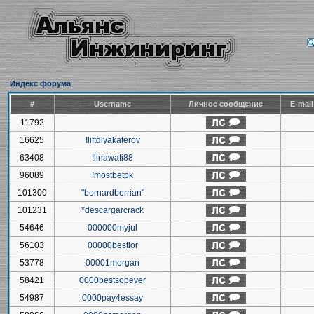
Индекс форума
#
Username
Личное сообщение
E-mai
11792
16625
!liftdlyakaterov
63408
!linawati88
96089
!mostbetpk
101300
"bernardberrian"
101231
*descargarcrack
54646
000000myjul
56103
00000bestlor
53778
00001morgan
58421
0000bestsopever
54987
0000pay4essay