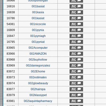
58966
0000psmorgan
16816
001basiat
16838
001kasia
16786
001kasiat
54081
001nicocole
16809
001pynia
16847
001pyniagh
16795
001pyniat
83965
002Acomputer
83966
002AMAZON
83968
002buyhollow
83969
002daniegonzalez
83972
002Ehome
83973
002estimates
83974
002glowbeauty
83977
002hairspa
83979
002klassypet
83981
002laquintapharmacy