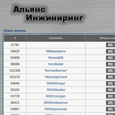
Индекс форума
#
Username
Личное со
11792
16625
!liftdlyakaterov
63408
!linawati88
96089
!mostbetpk
101300
"bernardberrian"
101231
*descargarcrack
54646
000000myjul
56103
00000bestlor
53778
00001morgan
58421
0000bestsopever
54987
0000pay4essay