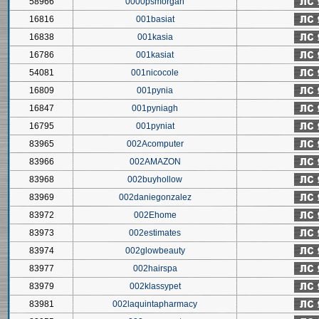
58966
0000psmorgan
16816
001basiat
16838
001kasia
16786
001kasiat
54081
001nicocole
16809
001pynia
16847
001pyniagh
16795
001pyniat
83965
002Acomputer
83966
002AMAZON
83968
002buyhollow
83969
002daniegonzalez
83972
002Ehome
83973
002estimates
83974
002glowbeauty
83977
002hairspa
83979
002klassypet
83981
002laquintapharmacy