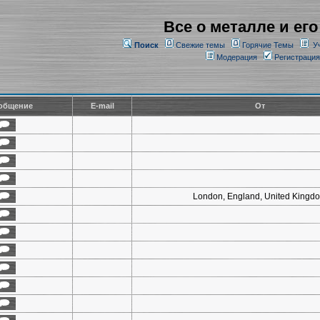
Все о металле и его
Поиск
Свежие темы
Горячие Темы
У
Модерация
Регистрация
общение
E-mail
От
London, England, United Kingd