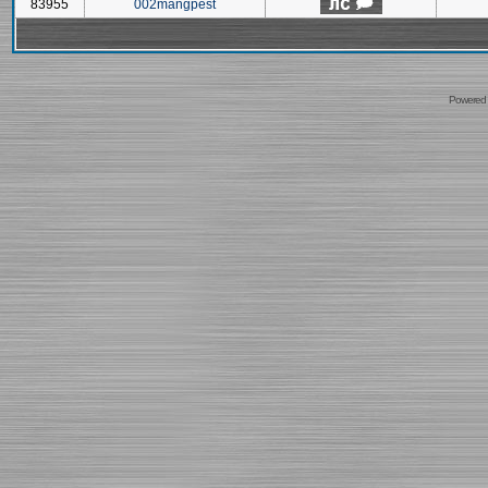
83955
002mangpest
Powered