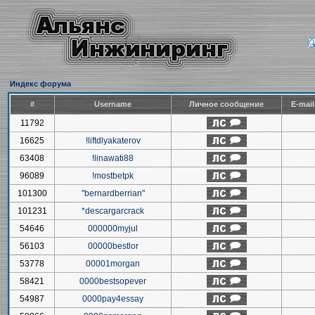
Индекс форума
#
Username
Личное сообщение
E-mai
11792
16625
!liftdlyakaterov
63408
!linawati88
96089
!mostbetpk
101300
"bernardberrian"
101231
*descargarcrack
54646
000000myjul
56103
00000bestlor
53778
00001morgan
58421
0000bestsopever
54987
0000pay4essay