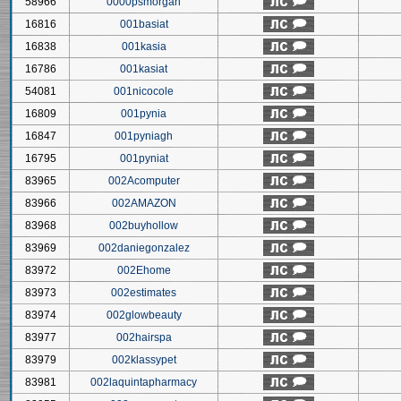
58966
0000psmorgan
16816
001basiat
16838
001kasia
16786
001kasiat
54081
001nicocole
16809
001pynia
16847
001pyniagh
16795
001pyniat
83965
002Acomputer
83966
002AMAZON
83968
002buyhollow
83969
002daniegonzalez
83972
002Ehome
83973
002estimates
83974
002glowbeauty
83977
002hairspa
83979
002klassypet
83981
002laquintapharmacy