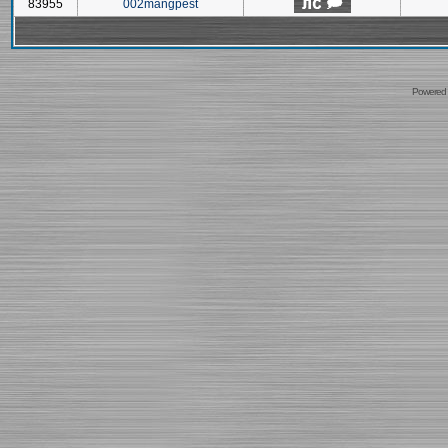
83955
002mangpest
Powered