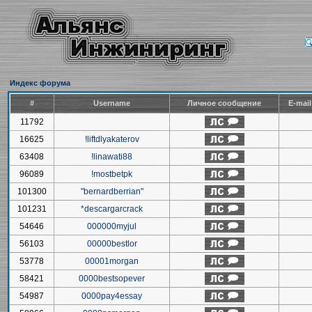
Индекс форума
#
Username
Личное сообщение
E-mai
11792
16625
!liftdlyakaterov
63408
!linawati88
96089
!mostbetpk
101300
"bernardberrian"
101231
*descargarcrack
54646
000000myjul
56103
00000bestlor
53778
00001morgan
58421
0000bestsopever
54987
0000pay4essay