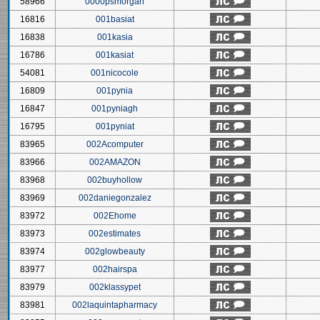
58966
0000psmorgan
16816
001basiat
16838
001kasia
16786
001kasiat
54081
001nicocole
16809
001pynia
16847
001pyniagh
16795
001pyniat
83965
002Acomputer
83966
002AMAZON
83968
002buyhollow
83969
002daniegonzalez
83972
002Ehome
83973
002estimates
83974
002glowbeauty
83977
002hairspa
83979
002klassypet
83981
002laquintapharmacy