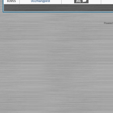
83955
002mangpest
Powered