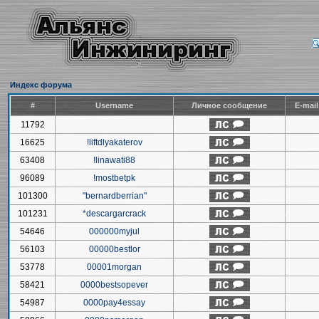
Индекс форума
#
Username
Личное сообщение
E-mai
11792
16625
!liftdlyakaterov
63408
!linawati88
96089
!mostbetpk
101300
"bernardberrian"
101231
*descargarcrack
54646
000000myjul
56103
00000bestlor
53778
00001morgan
58421
0000bestsopever
54987
0000pay4essay