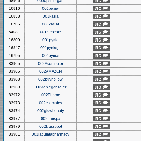
58966
0000psmorgan
16816
001basiat
16838
001kasia
16786
001kasiat
54081
001nicocole
16809
001pynia
16847
001pyniagh
16795
001pyniat
83965
002Acomputer
83966
002AMAZON
83968
002buyhollow
83969
002daniegonzalez
83972
002Ehome
83973
002estimates
83974
002glowbeauty
83977
002hairspa
83979
002klassypet
83981
002laquintapharmacy