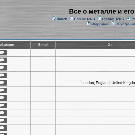
Все о металле и его
Поиск
Свежие темы
Горячие Темы
У
Модерация
Регистрация
общение
E-mail
От
London, England, United Kingd