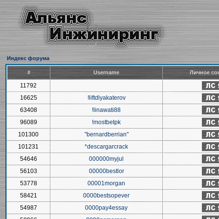
Индекс форума
#
Username
Личное со
11792
16625
!liftdlyakaterov
63408
!linawati88
96089
!mostbetpk
101300
"bernardberrian"
101231
*descargarcrack
54646
000000myjul
56103
00000bestlor
53778
00001morgan
58421
0000bestsopever
54987
0000pay4essay