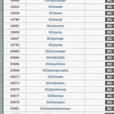
58966
0000psmorgan
16816
001basiat
16838
001kasia
16786
001kasiat
54081
001nicocole
16809
001pynia
16847
001pyniagh
16795
001pyniat
83965
002Acomputer
83966
002AMAZON
83968
002buyhollow
83969
002daniegonzalez
83972
002Ehome
83973
002estimates
83974
002glowbeauty
83977
002hairspa
83979
002klassypet
83981
002laquintapharmacy