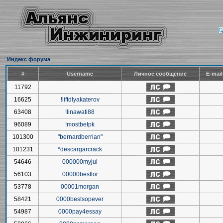
Индекс форума
#
Username
Личное сообщение
E-mai
11792
16625
!liftdlyakaterov
63408
!linawati88
96089
!mostbetpk
101300
"bernardberrian"
101231
*descargarcrack
54646
000000myjul
56103
00000bestlor
53778
00001morgan
58421
0000bestsopever
54987
0000pay4essay