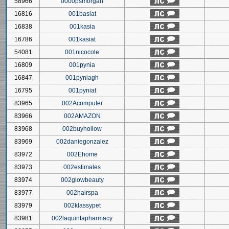
58966
0000psmorgan
16816
001basiat
16838
001kasia
16786
001kasiat
54081
001nicocole
16809
001pynia
16847
001pyniagh
16795
001pyniat
83965
002Acomputer
83966
002AMAZON
83968
002buyhollow
83969
002daniegonzalez
83972
002Ehome
83973
002estimates
83974
002glowbeauty
83977
002hairspa
83979
002klassypet
83981
002laquintapharmacy