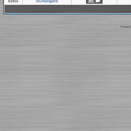
83955
002mangpest
Powered