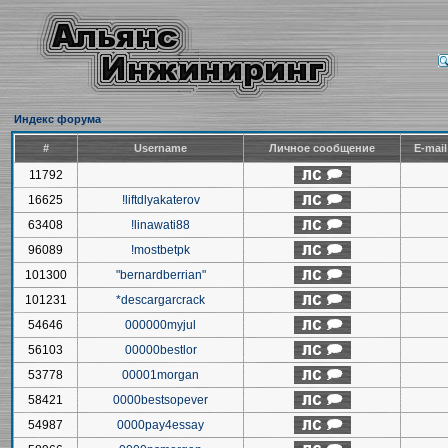
Индекс форума
#
Username
Личное сообщение
E-mai
11792
16625
!liftdlyakaterov
63408
!linawati88
96089
!mostbetpk
101300
"bernardberrian"
101231
*descargarcrack
54646
000000myjul
56103
00000bestlor
53778
00001morgan
58421
0000bestsopever
54987
0000pay4essay