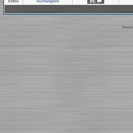
83955
002mangpest
Powered