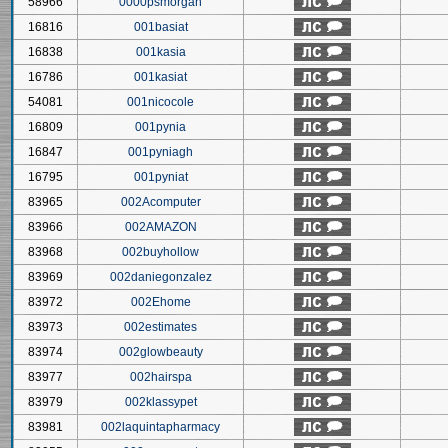
58966
0000psmorgan
16816
001basiat
16838
001kasia
16786
001kasiat
54081
001nicocole
16809
001pynia
16847
001pyniagh
16795
001pyniat
83965
002Acomputer
83966
002AMAZON
83968
002buyhollow
83969
002daniegonzalez
83972
002Ehome
83973
002estimates
83974
002glowbeauty
83977
002hairspa
83979
002klassypet
83981
002laquintapharmacy