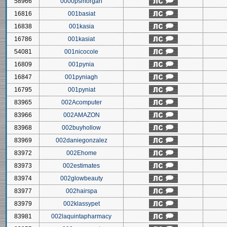
58966
0000psmorgan
16816
001basiat
16838
001kasia
16786
001kasiat
54081
001nicocole
16809
001pynia
16847
001pyniagh
16795
001pyniat
83965
002Acomputer
83966
002AMAZON
83968
002buyhollow
83969
002daniegonzalez
83972
002Ehome
83973
002estimates
83974
002glowbeauty
83977
002hairspa
83979
002klassypet
83981
002laquintapharmacy