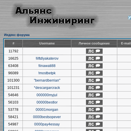
Индекс форума
#
Username
Личное сообщение
E-mai
11792
16625
!liftdlyakaterov
63408
!linawati88
96089
!mostbetpk
101300
"bernardberrian"
101231
*descargarcrack
54646
000000myjul
56103
00000bestlor
53778
00001morgan
58421
0000bestsopever
54987
0000pay4essay