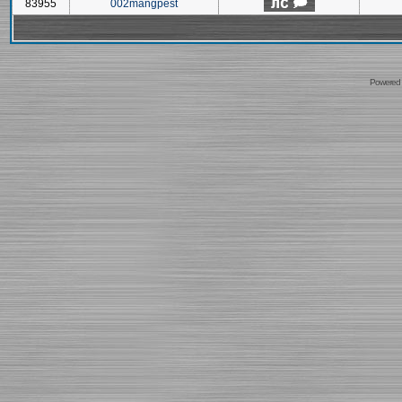
83955
002mangpest
Powered