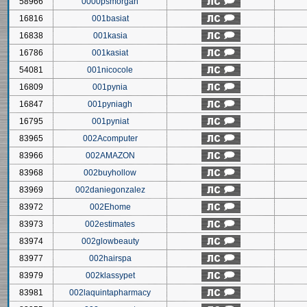
58966
0000psmorgan
16816
001basiat
16838
001kasia
16786
001kasiat
54081
001nicocole
16809
001pynia
16847
001pyniagh
16795
001pyniat
83965
002Acomputer
83966
002AMAZON
83968
002buyhollow
83969
002daniegonzalez
83972
002Ehome
83973
002estimates
83974
002glowbeauty
83977
002hairspa
83979
002klassypet
83981
002laquintapharmacy