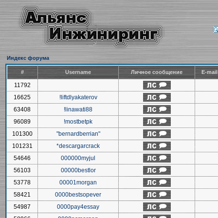
Индекс форума
#
Username
Личное сообщение
E-mai
11792
16625
!liftdlyakaterov
63408
!linawati88
96089
!mostbetpk
101300
"bernardberrian"
101231
*descargarcrack
54646
000000myjul
56103
00000bestlor
53778
00001morgan
58421
0000bestsopever
54987
0000pay4essay