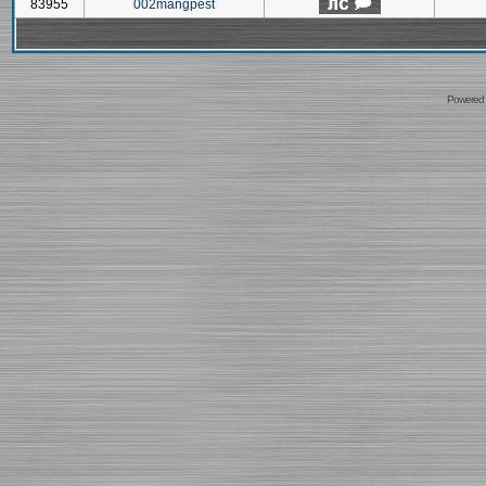
83955
002mangpest
Powered