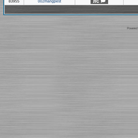
83955
002mangpest
Powered