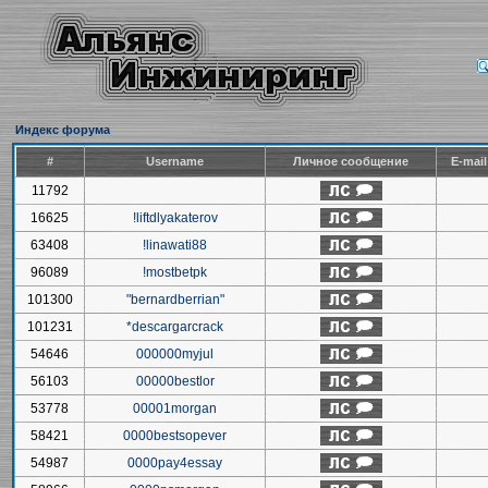
Индекс форума
#
Username
Личное сообщение
E-mai
11792
16625
!liftdlyakaterov
63408
!linawati88
96089
!mostbetpk
101300
"bernardberrian"
101231
*descargarcrack
54646
000000myjul
56103
00000bestlor
53778
00001morgan
58421
0000bestsopever
54987
0000pay4essay