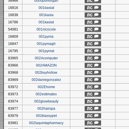
58966
0000psmorgan
16816
001basiat
16838
001kasia
16786
001kasiat
54081
001nicocole
16809
001pynia
16847
001pyniagh
16795
001pyniat
83965
002Acomputer
83966
002AMAZON
83968
002buyhollow
83969
002daniegonzalez
83972
002Ehome
83973
002estimates
83974
002glowbeauty
83977
002hairspa
83979
002klassypet
83981
002laquintapharmacy