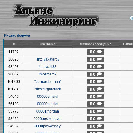
Индекс форума
#
Username
Личное сообщение
E-mai
11792
16625
!liftdlyakaterov
63408
!linawati88
96089
!mostbetpk
101300
"bernardberrian"
101231
*descargarcrack
54646
000000myjul
56103
00000bestlor
53778
00001morgan
58421
0000bestsopever
54987
0000pay4essay