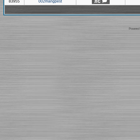
83955
002mangpest
Powered