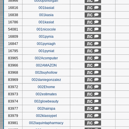
58966
0000psmorgan
16816
001basiat
16838
001kasia
16786
001kasiat
54081
001nicocole
16809
001pynia
16847
001pyniagh
16795
001pyniat
83965
002Acomputer
83966
002AMAZON
83968
002buyhollow
83969
002daniegonzalez
83972
002Ehome
83973
002estimates
83974
002glowbeauty
83977
002hairspa
83979
002klassypet
83981
002laquintapharmacy