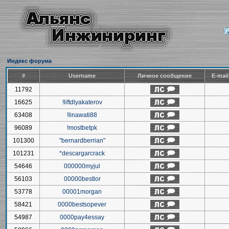
Индекс форума
#
Username
Личное сообщение
E-mai
11792
16625
!liftdlyakaterov
63408
!linawati88
96089
!mostbetpk
101300
"bernardberrian"
101231
*descargarcrack
54646
000000myjul
56103
00000bestlor
53778
00001morgan
58421
0000bestsopever
54987
0000pay4essay