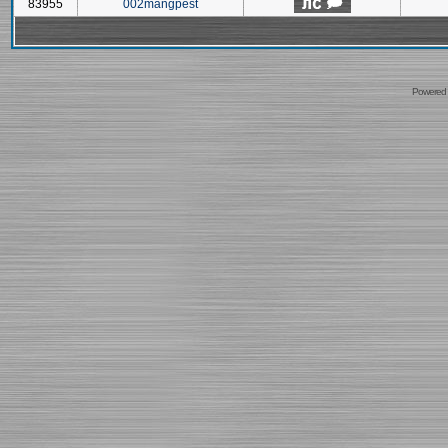
83955
002mangpest
Powered