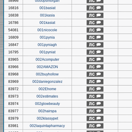
58966
0000psmorgan
16816
001basiat
16838
001kasia
16786
001kasiat
54081
001nicocole
16809
001pynia
16847
001pyniagh
16795
001pyniat
83965
002Acomputer
83966
002AMAZON
83968
002buyhollow
83969
002daniegonzalez
83972
002Ehome
83973
002estimates
83974
002glowbeauty
83977
002hairspa
83979
002klassypet
83981
002laquintapharmacy