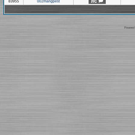
83955
002mangpest
Powered