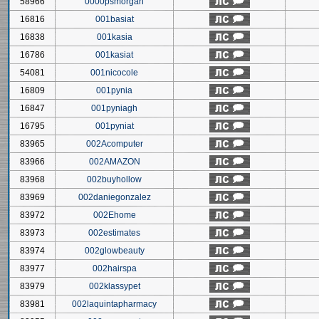
58966
0000psmorgan
16816
001basiat
16838
001kasia
16786
001kasiat
54081
001nicocole
16809
001pynia
16847
001pyniagh
16795
001pyniat
83965
002Acomputer
83966
002AMAZON
83968
002buyhollow
83969
002daniegonzalez
83972
002Ehome
83973
002estimates
83974
002glowbeauty
83977
002hairspa
83979
002klassypet
83981
002laquintapharmacy