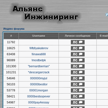
Индекс форума
#
Username
Личное сообщение
E-mai
11792
16625
!liftdlyakaterov
63408
!linawati88
96089
!mostbetpk
101300
"bernardberrian"
101231
*descargarcrack
54646
000000myjul
56103
00000bestlor
53778
00001morgan
58421
0000bestsopever
54987
0000pay4essay