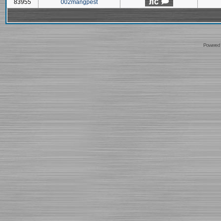
83955
002mangpest
Powered