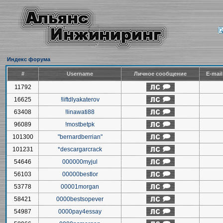
Индекс форума
#
Username
Личное сообщение
E-mai
11792
16625
!liftdlyakaterov
63408
!linawati88
96089
!mostbetpk
101300
"bernardberrian"
101231
*descargarcrack
54646
000000myjul
56103
00000bestlor
53778
00001morgan
58421
0000bestsopever
54987
0000pay4essay