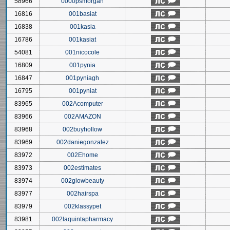
58966
0000psmorgan
16816
001basiat
16838
001kasia
16786
001kasiat
54081
001nicocole
16809
001pynia
16847
001pyniagh
16795
001pyniat
83965
002Acomputer
83966
002AMAZON
83968
002buyhollow
83969
002daniegonzalez
83972
002Ehome
83973
002estimates
83974
002glowbeauty
83977
002hairspa
83979
002klassypet
83981
002laquintapharmacy