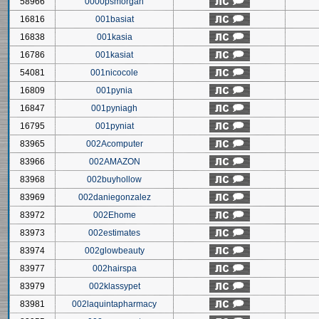
58966
0000psmorgan
16816
001basiat
16838
001kasia
16786
001kasiat
54081
001nicocole
16809
001pynia
16847
001pyniagh
16795
001pyniat
83965
002Acomputer
83966
002AMAZON
83968
002buyhollow
83969
002daniegonzalez
83972
002Ehome
83973
002estimates
83974
002glowbeauty
83977
002hairspa
83979
002klassypet
83981
002laquintapharmacy