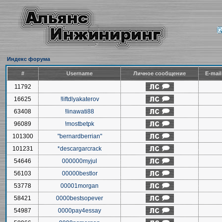
Индекс форума
#
Username
Личное сообщение
E-mai
11792
16625
!liftdlyakaterov
63408
!linawati88
96089
!mostbetpk
101300
"bernardberrian"
101231
*descargarcrack
54646
000000myjul
56103
00000bestlor
53778
00001morgan
58421
0000bestsopever
54987
0000pay4essay