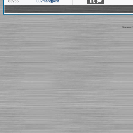
83955
002mangpest
Powered