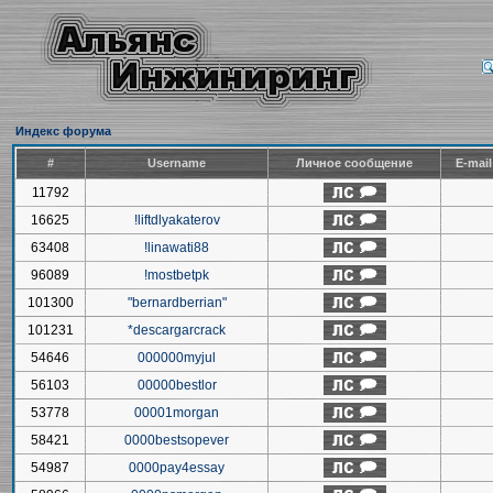
Индекс форума
#
Username
Личное сообщение
E-mai
11792
16625
!liftdlyakaterov
63408
!linawati88
96089
!mostbetpk
101300
"bernardberrian"
101231
*descargarcrack
54646
000000myjul
56103
00000bestlor
53778
00001morgan
58421
0000bestsopever
54987
0000pay4essay