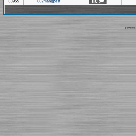
83955
002mangpest
Powered