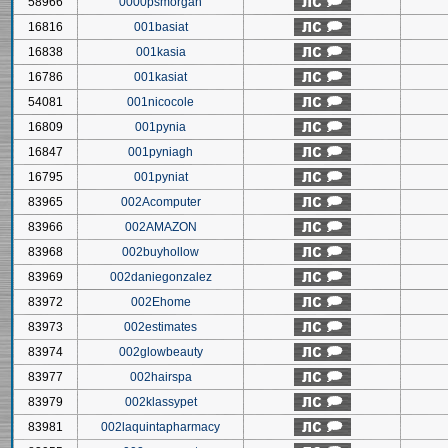
58966
0000psmorgan
16816
001basiat
16838
001kasia
16786
001kasiat
54081
001nicocole
16809
001pynia
16847
001pyniagh
16795
001pyniat
83965
002Acomputer
83966
002AMAZON
83968
002buyhollow
83969
002daniegonzalez
83972
002Ehome
83973
002estimates
83974
002glowbeauty
83977
002hairspa
83979
002klassypet
83981
002laquintapharmacy