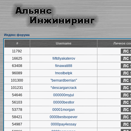
Индекс форума
#
Username
Личное со
11792
16625
!liftdlyakaterov
63408
!linawati88
96089
!mostbetpk
101300
"bernardberrian"
101231
*descargarcrack
54646
000000myjul
56103
00000bestlor
53778
00001morgan
58421
0000bestsopever
54987
0000pay4essay