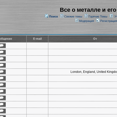
Все о металле и его
Поиск
Свежие темы
Горячие Темы
У
Модерация
Регистрация
общение
E-mail
От
London, England, United Kingd