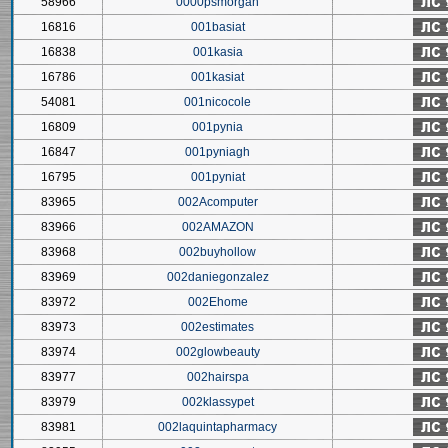
58966
0000psmorgan
16816
001basiat
16838
001kasia
16786
001kasiat
54081
001nicocole
16809
001pynia
16847
001pyniagh
16795
001pyniat
83965
002Acomputer
83966
002AMAZON
83968
002buyhollow
83969
002daniegonzalez
83972
002Ehome
83973
002estimates
83974
002glowbeauty
83977
002hairspa
83979
002klassypet
83981
002laquintapharmacy