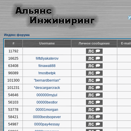
Индекс форума
#
Username
Личное сообщение
E-mai
11792
16625
!liftdlyakaterov
63408
!linawati88
96089
!mostbetpk
101300
"bernardberrian"
101231
*descargarcrack
54646
000000myjul
56103
00000bestlor
53778
00001morgan
58421
0000bestsopever
54987
0000pay4essay