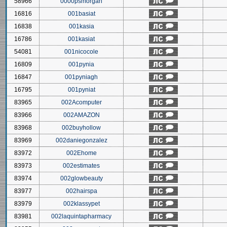
58966
0000psmorgan
16816
001basiat
16838
001kasia
16786
001kasiat
54081
001nicocole
16809
001pynia
16847
001pyniagh
16795
001pyniat
83965
002Acomputer
83966
002AMAZON
83968
002buyhollow
83969
002daniegonzalez
83972
002Ehome
83973
002estimates
83974
002glowbeauty
83977
002hairspa
83979
002klassypet
83981
002laquintapharmacy