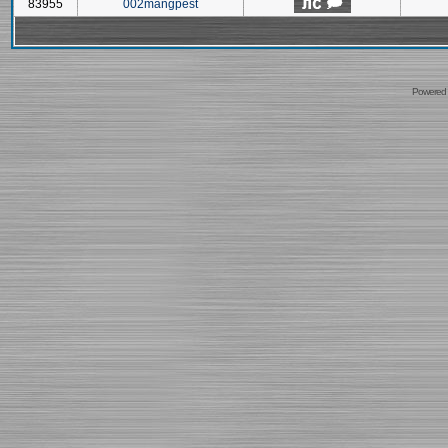
83955
002mangpest
Powered