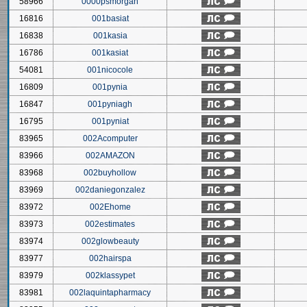
58966
0000psmorgan
16816
001basiat
16838
001kasia
16786
001kasiat
54081
001nicocole
16809
001pynia
16847
001pyniagh
16795
001pyniat
83965
002Acomputer
83966
002AMAZON
83968
002buyhollow
83969
002daniegonzalez
83972
002Ehome
83973
002estimates
83974
002glowbeauty
83977
002hairspa
83979
002klassypet
83981
002laquintapharmacy