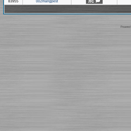
83955
002mangpest
Powered