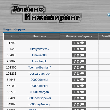
Индекс форума
#
Username
Личное сообщение
E-mai
11792
16625
!liftdlyakaterov
63408
!linawati88
96089
!mostbetpk
101300
"bernardberrian"
101231
*descargarcrack
54646
000000myjul
56103
00000bestlor
53778
00001morgan
58421
0000bestsopever
54987
0000pay4essay