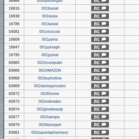
58966
0000psmorgan
16816
001basiat
16838
001kasia
16786
001kasiat
54081
001nicocole
16809
001pynia
16847
001pyniagh
16795
001pyniat
83965
002Acomputer
83966
002AMAZON
83968
002buyhollow
83969
002daniegonzalez
83972
002Ehome
83973
002estimates
83974
002glowbeauty
83977
002hairspa
83979
002klassypet
83981
002laquintapharmacy