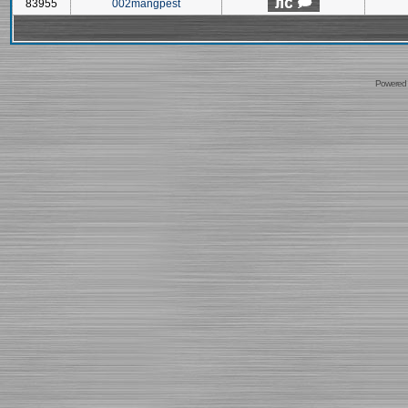
83955
002mangpest
Powered