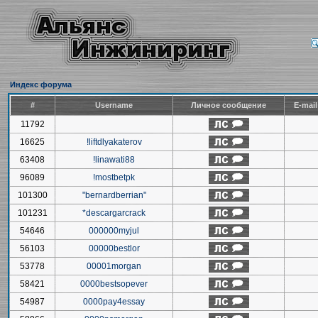
Индекс форума
#
Username
Личное сообщение
E-mai
11792
16625
!liftdlyakaterov
63408
!linawati88
96089
!mostbetpk
101300
"bernardberrian"
101231
*descargarcrack
54646
000000myjul
56103
00000bestlor
53778
00001morgan
58421
0000bestsopever
54987
0000pay4essay