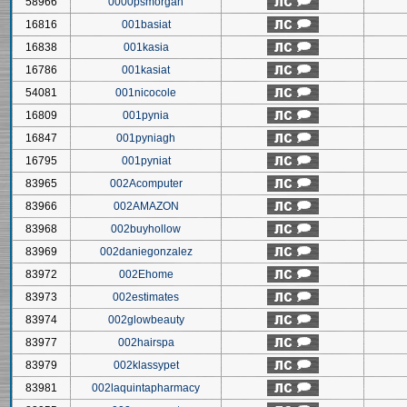
58966
0000psmorgan
16816
001basiat
16838
001kasia
16786
001kasiat
54081
001nicocole
16809
001pynia
16847
001pyniagh
16795
001pyniat
83965
002Acomputer
83966
002AMAZON
83968
002buyhollow
83969
002daniegonzalez
83972
002Ehome
83973
002estimates
83974
002glowbeauty
83977
002hairspa
83979
002klassypet
83981
002laquintapharmacy