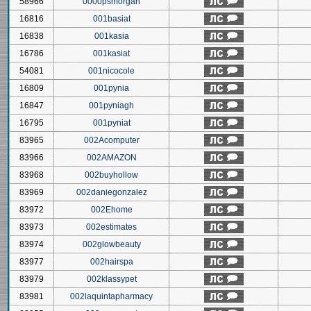
58966
0000psmorgan
16816
001basiat
16838
001kasia
16786
001kasiat
54081
001nicocole
16809
001pynia
16847
001pyniagh
16795
001pyniat
83965
002Acomputer
83966
002AMAZON
83968
002buyhollow
83969
002daniegonzalez
83972
002Ehome
83973
002estimates
83974
002glowbeauty
83977
002hairspa
83979
002klassypet
83981
002laquintapharmacy