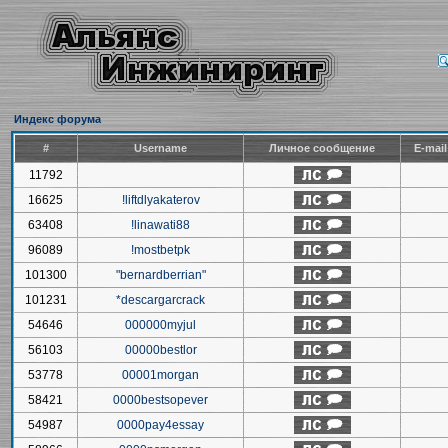
Индекс форума
#
Username
Личное сообщение
E-mai
11792
16625
!liftdlyakaterov
63408
!linawati88
96089
!mostbetpk
101300
"bernardberrian"
101231
*descargarcrack
54646
000000myjul
56103
00000bestlor
53778
00001morgan
58421
0000bestsopever
54987
0000pay4essay