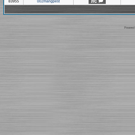
83955
002mangpest
Powered