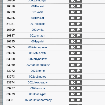
58966
0000psmorgan
16816
001basiat
16838
001kasia
16786
001kasiat
54081
001nicocole
16809
001pynia
16847
001pyniagh
16795
001pyniat
83965
002Acomputer
83966
002AMAZON
83968
002buyhollow
83969
002daniegonzalez
83972
002Ehome
83973
002estimates
83974
002glowbeauty
83977
002hairspa
83979
002klassypet
83981
002laquintapharmacy