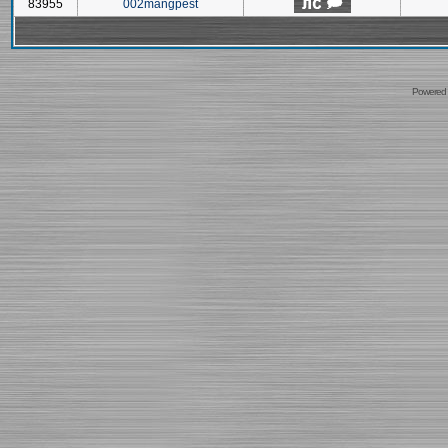
83955
002mangpest
Powered