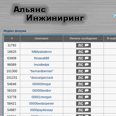
Индекс форума
#
Username
Личное сообщение
E-mai
11792
16625
!liftdlyakaterov
63408
!linawati88
96089
!mostbetpk
101300
"bernardberrian"
101231
*descargarcrack
54646
000000myjul
56103
00000bestlor
53778
00001morgan
58421
0000bestsopever
54987
0000pay4essay