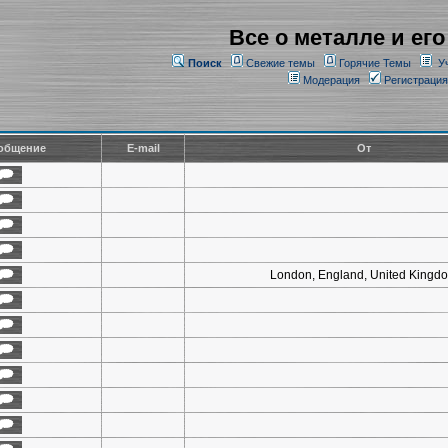
Все о металле и его
Поиск
Свежие темы
Горячие Темы
У
Модерация
Регистрация
общение
E-mail
От
London, England, United Kingd