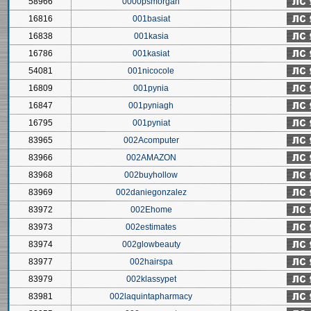
58966
0000psmorgan
16816
001basiat
16838
001kasia
16786
001kasiat
54081
001nicocole
16809
001pynia
16847
001pyniagh
16795
001pyniat
83965
002Acomputer
83966
002AMAZON
83968
002buyhollow
83969
002daniegonzalez
83972
002Ehome
83973
002estimates
83974
002glowbeauty
83977
002hairspa
83979
002klassypet
83981
002laquintapharmacy