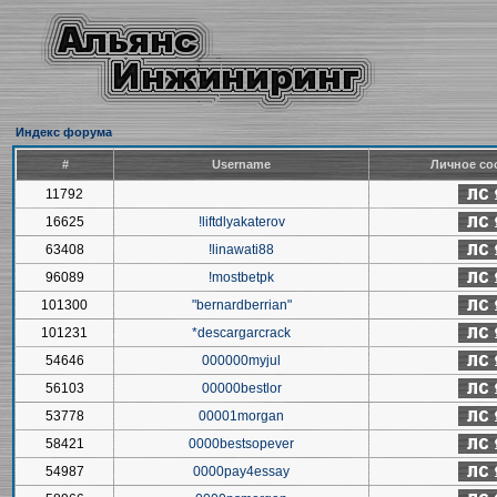
Индекс форума
#
Username
Личное со
11792
16625
!liftdlyakaterov
63408
!linawati88
96089
!mostbetpk
101300
"bernardberrian"
101231
*descargarcrack
54646
000000myjul
56103
00000bestlor
53778
00001morgan
58421
0000bestsopever
54987
0000pay4essay