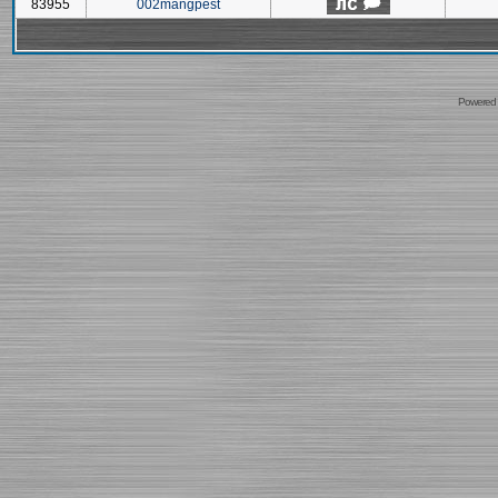
83955
002mangpest
Powered