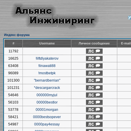
Индекс форума
#
Username
Личное сообщение
E-mai
11792
16625
!liftdlyakaterov
63408
!linawati88
96089
!mostbetpk
101300
"bernardberrian"
101231
*descargarcrack
54646
000000myjul
56103
00000bestlor
53778
00001morgan
58421
0000bestsopever
54987
0000pay4essay