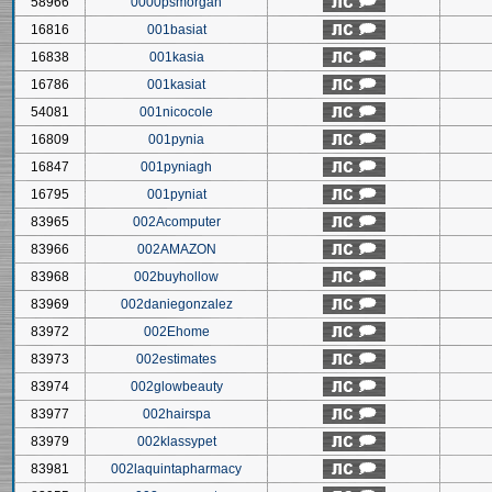
58966
0000psmorgan
16816
001basiat
16838
001kasia
16786
001kasiat
54081
001nicocole
16809
001pynia
16847
001pyniagh
16795
001pyniat
83965
002Acomputer
83966
002AMAZON
83968
002buyhollow
83969
002daniegonzalez
83972
002Ehome
83973
002estimates
83974
002glowbeauty
83977
002hairspa
83979
002klassypet
83981
002laquintapharmacy