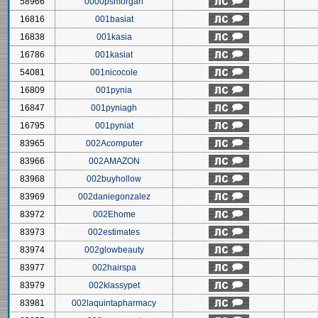
58966
0000psmorgan
16816
001basiat
16838
001kasia
16786
001kasiat
54081
001nicocole
16809
001pynia
16847
001pyniagh
16795
001pyniat
83965
002Acomputer
83966
002AMAZON
83968
002buyhollow
83969
002daniegonzalez
83972
002Ehome
83973
002estimates
83974
002glowbeauty
83977
002hairspa
83979
002klassypet
83981
002laquintapharmacy