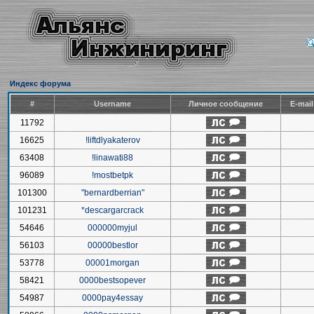
Индекс форума
#
Username
Личное сообщение
E-mai
11792
16625
!liftdlyakaterov
63408
!linawati88
96089
!mostbetpk
101300
"bernardberrian"
101231
*descargarcrack
54646
000000myjul
56103
00000bestlor
53778
00001morgan
58421
0000bestsopever
54987
0000pay4essay