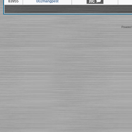
83955
002mangpest
Powered