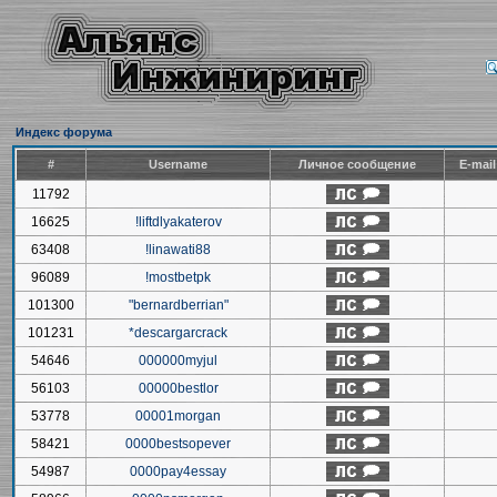
Индекс форума
#
Username
Личное сообщение
E-mai
11792
16625
!liftdlyakaterov
63408
!linawati88
96089
!mostbetpk
101300
"bernardberrian"
101231
*descargarcrack
54646
000000myjul
56103
00000bestlor
53778
00001morgan
58421
0000bestsopever
54987
0000pay4essay