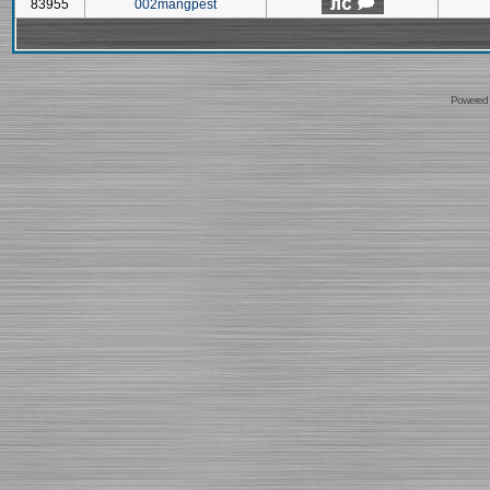
83955
002mangpest
Powered