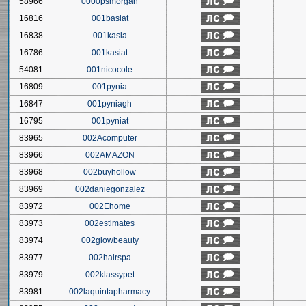
58966
0000psmorgan
16816
001basiat
16838
001kasia
16786
001kasiat
54081
001nicocole
16809
001pynia
16847
001pyniagh
16795
001pyniat
83965
002Acomputer
83966
002AMAZON
83968
002buyhollow
83969
002daniegonzalez
83972
002Ehome
83973
002estimates
83974
002glowbeauty
83977
002hairspa
83979
002klassypet
83981
002laquintapharmacy