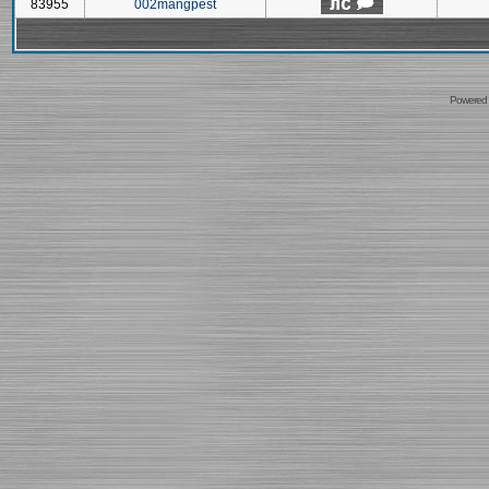
83955
002mangpest
Powered