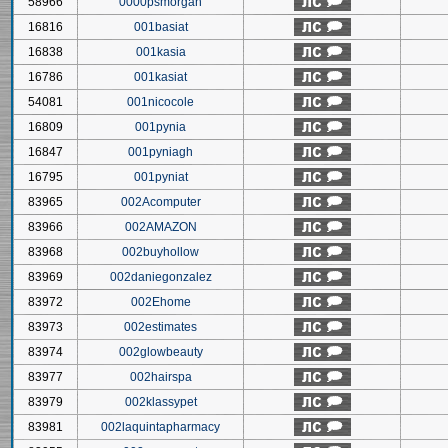
58966
0000psmorgan
16816
001basiat
16838
001kasia
16786
001kasiat
54081
001nicocole
16809
001pynia
16847
001pyniagh
16795
001pyniat
83965
002Acomputer
83966
002AMAZON
83968
002buyhollow
83969
002daniegonzalez
83972
002Ehome
83973
002estimates
83974
002glowbeauty
83977
002hairspa
83979
002klassypet
83981
002laquintapharmacy