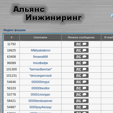
Индекс форума
#
Username
Личное сообщение
E-mai
11792
16625
!liftdlyakaterov
63408
!linawati88
96089
!mostbetpk
101300
"bernardberrian"
101231
*descargarcrack
54646
000000myjul
56103
00000bestlor
53778
00001morgan
58421
0000bestsopever
54987
0000pay4essay