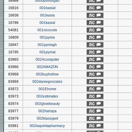
58966
0000psmorgan
16816
001basiat
16838
001kasia
16786
001kasiat
54081
001nicocole
16809
001pynia
16847
001pyniagh
16795
001pyniat
83965
002Acomputer
83966
002AMAZON
83968
002buyhollow
83969
002daniegonzalez
83972
002Ehome
83973
002estimates
83974
002glowbeauty
83977
002hairspa
83979
002klassypet
83981
002laquintapharmacy