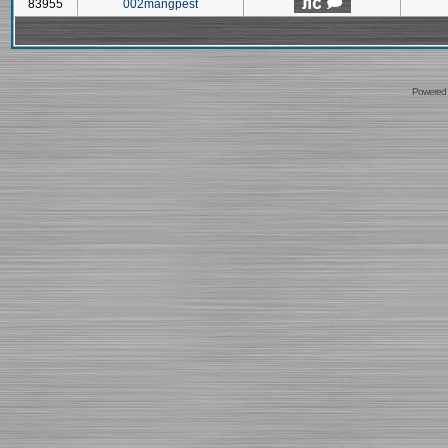
83955
002mangpest
Powered