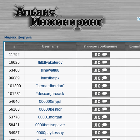
Индекс форума
#
Username
Личное сообщение
E-mai
11792
16625
!liftdlyakaterov
63408
!linawati88
96089
!mostbetpk
101300
"bernardberrian"
101231
*descargarcrack
54646
000000myjul
56103
00000bestlor
53778
00001morgan
58421
0000bestsopever
54987
0000pay4essay