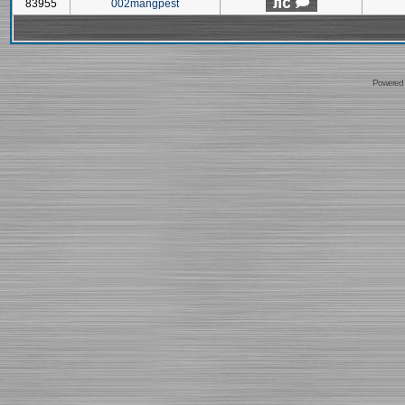
83955
002mangpest
Powered