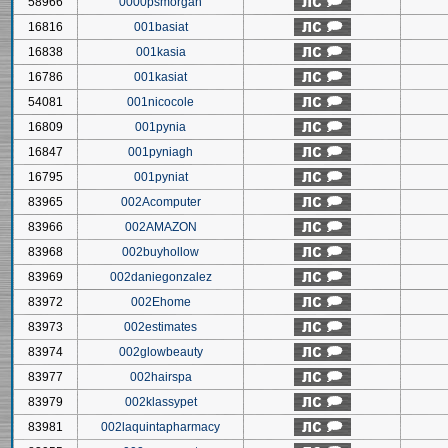
58966
0000psmorgan
16816
001basiat
16838
001kasia
16786
001kasiat
54081
001nicocole
16809
001pynia
16847
001pyniagh
16795
001pyniat
83965
002Acomputer
83966
002AMAZON
83968
002buyhollow
83969
002daniegonzalez
83972
002Ehome
83973
002estimates
83974
002glowbeauty
83977
002hairspa
83979
002klassypet
83981
002laquintapharmacy