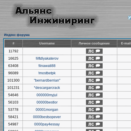
Индекс форума
#
Username
Личное сообщение
E-mai
11792
16625
!liftdlyakaterov
63408
!linawati88
96089
!mostbetpk
101300
"bernardberrian"
101231
*descargarcrack
54646
000000myjul
56103
00000bestlor
53778
00001morgan
58421
0000bestsopever
54987
0000pay4essay