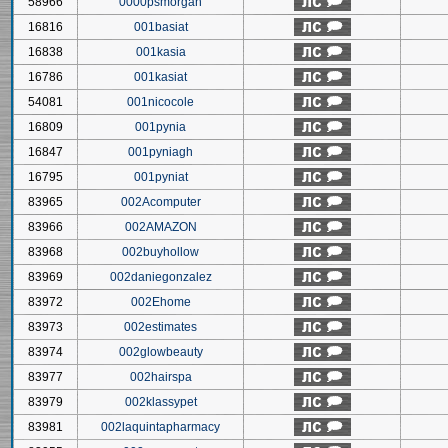
58966
0000psmorgan
16816
001basiat
16838
001kasia
16786
001kasiat
54081
001nicocole
16809
001pynia
16847
001pyniagh
16795
001pyniat
83965
002Acomputer
83966
002AMAZON
83968
002buyhollow
83969
002daniegonzalez
83972
002Ehome
83973
002estimates
83974
002glowbeauty
83977
002hairspa
83979
002klassypet
83981
002laquintapharmacy