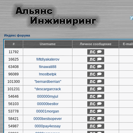
Индекс форума
#
Username
Личное сообщение
E-mai
11792
16625
!liftdlyakaterov
63408
!linawati88
96089
!mostbetpk
101300
"bernardberrian"
101231
*descargarcrack
54646
000000myjul
56103
00000bestlor
53778
00001morgan
58421
0000bestsopever
54987
0000pay4essay