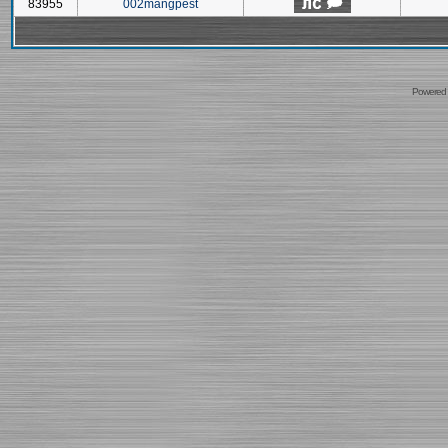
83955
002mangpest
Powered