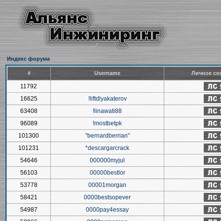
Индекс форума
#
Username
Личное со
11792
16625
!liftdlyakaterov
63408
!linawati88
96089
!mostbetpk
101300
"bernardberrian"
101231
*descargarcrack
54646
000000myjul
56103
00000bestlor
53778
00001morgan
58421
0000bestsopever
54987
0000pay4essay