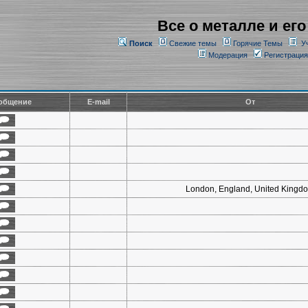
Все о металле и его
Поиск
Свежие темы
Горячие Темы
У
Модерация
Регистрация
общение
E-mail
От
London, England, United Kingd