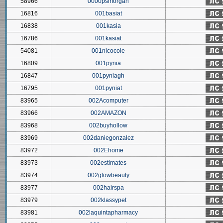
58966
0000psmorgan
16816
001basiat
16838
001kasia
16786
001kasiat
54081
001nicocole
16809
001pynia
16847
001pyniagh
16795
001pyniat
83965
002Acomputer
83966
002AMAZON
83968
002buyhollow
83969
002daniegonzalez
83972
002Ehome
83973
002estimates
83974
002glowbeauty
83977
002hairspa
83979
002klassypet
83981
002laquintapharmacy