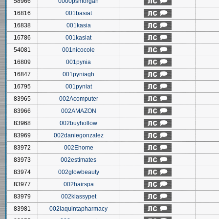
58966
0000psmorgan
16816
001basiat
16838
001kasia
16786
001kasiat
54081
001nicocole
16809
001pynia
16847
001pyniagh
16795
001pyniat
83965
002Acomputer
83966
002AMAZON
83968
002buyhollow
83969
002daniegonzalez
83972
002Ehome
83973
002estimates
83974
002glowbeauty
83977
002hairspa
83979
002klassypet
83981
002laquintapharmacy