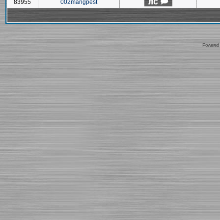
83955
002mangpest
Powered