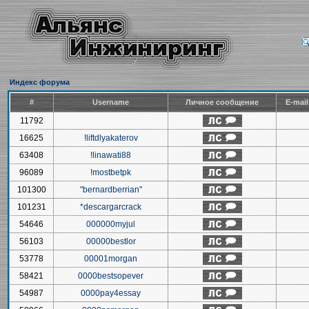
Индекс форума
#
Username
Личное сообщение
E-mai
11792
16625
!liftdlyakaterov
63408
!linawati88
96089
!mostbetpk
101300
"bernardberrian"
101231
*descargarcrack
54646
000000myjul
56103
00000bestlor
53778
00001morgan
58421
0000bestsopever
54987
0000pay4essay