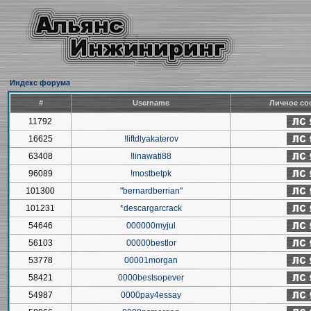
Индекс форума
#
Username
Личное со
11792
16625
!liftdlyakaterov
63408
!linawati88
96089
!mostbetpk
101300
"bernardberrian"
101231
*descargarcrack
54646
000000myjul
56103
00000bestlor
53778
00001morgan
58421
0000bestsopever
54987
0000pay4essay