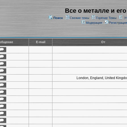
Все о металле и его
Поиск
Свежие темы
Горячие Темы
У
Модерация
Регистрация
общение
E-mail
От
London, England, United Kingd