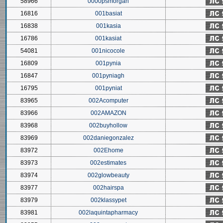
58966
0000psmorgan
16816
001basiat
16838
001kasia
16786
001kasiat
54081
001nicocole
16809
001pynia
16847
001pyniagh
16795
001pyniat
83965
002Acomputer
83966
002AMAZON
83968
002buyhollow
83969
002daniegonzalez
83972
002Ehome
83973
002estimates
83974
002glowbeauty
83977
002hairspa
83979
002klassypet
83981
002laquintapharmacy