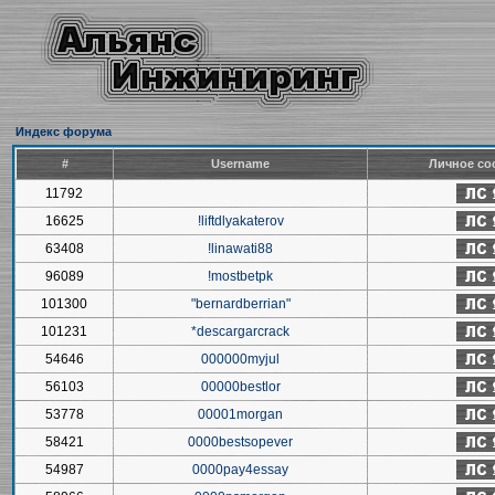
Индекс форума
#
Username
Личное со
11792
16625
!liftdlyakaterov
63408
!linawati88
96089
!mostbetpk
101300
"bernardberrian"
101231
*descargarcrack
54646
000000myjul
56103
00000bestlor
53778
00001morgan
58421
0000bestsopever
54987
0000pay4essay