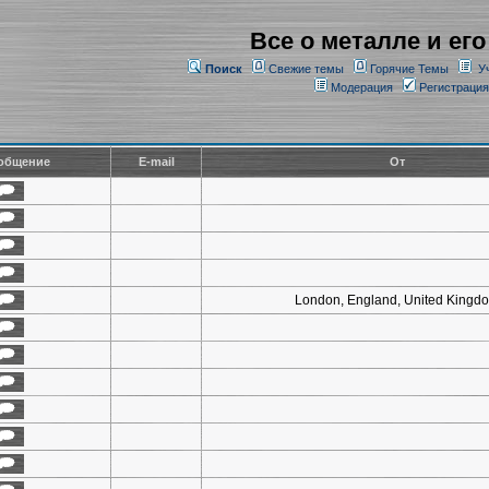
Все о металле и его
Поиск
Свежие темы
Горячие Темы
У
Модерация
Регистрация
общение
E-mail
От
London, England, United Kingd