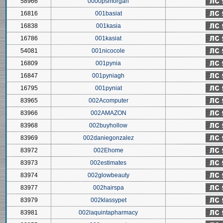
58966
0000psmorgan
16816
001basiat
16838
001kasia
16786
001kasiat
54081
001nicocole
16809
001pynia
16847
001pyniagh
16795
001pyniat
83965
002Acomputer
83966
002AMAZON
83968
002buyhollow
83969
002daniegonzalez
83972
002Ehome
83973
002estimates
83974
002glowbeauty
83977
002hairspa
83979
002klassypet
83981
002laquintapharmacy