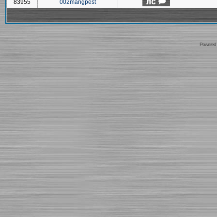
83955
002mangpest
Powered