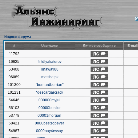
Индекс форума
#
Username
Личное сообщение
E-mai
11792
16625
!liftdlyakaterov
63408
!linawati88
96089
!mostbetpk
101300
"bernardberrian"
101231
*descargarcrack
54646
000000myjul
56103
00000bestlor
53778
00001morgan
58421
0000bestsopever
54987
0000pay4essay