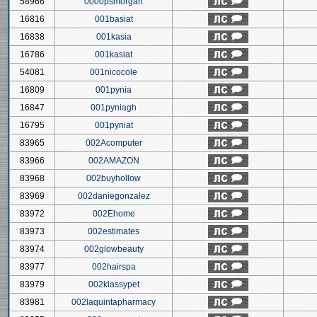
58966
0000psmorgan
16816
001basiat
16838
001kasia
16786
001kasiat
54081
001nicocole
16809
001pynia
16847
001pyniagh
16795
001pyniat
83965
002Acomputer
83966
002AMAZON
83968
002buyhollow
83969
002daniegonzalez
83972
002Ehome
83973
002estimates
83974
002glowbeauty
83977
002hairspa
83979
002klassypet
83981
002laquintapharmacy