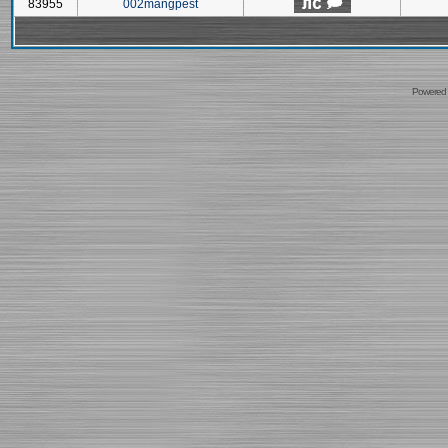
83955
002mangpest
Powered