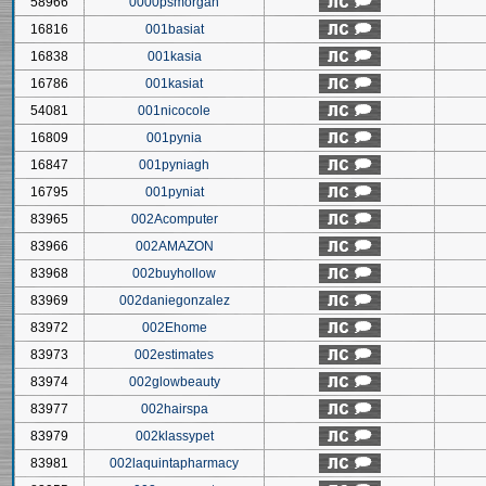
58966
0000psmorgan
16816
001basiat
16838
001kasia
16786
001kasiat
54081
001nicocole
16809
001pynia
16847
001pyniagh
16795
001pyniat
83965
002Acomputer
83966
002AMAZON
83968
002buyhollow
83969
002daniegonzalez
83972
002Ehome
83973
002estimates
83974
002glowbeauty
83977
002hairspa
83979
002klassypet
83981
002laquintapharmacy