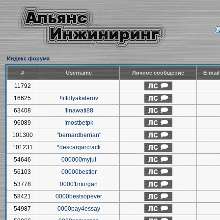
Индекс форума
#
Username
Личное сообщение
E-mai
11792
16625
!liftdlyakaterov
63408
!linawati88
96089
!mostbetpk
101300
"bernardberrian"
101231
*descargarcrack
54646
000000myjul
56103
00000bestlor
53778
00001morgan
58421
0000bestsopever
54987
0000pay4essay